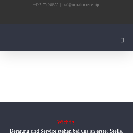
Zum
+49 7175 908855
|
mail@australien-reisen.tips
Inhalt
Facebook
springen
Wichtig!
Beratung und Service stehen bei uns an erster Stelle,