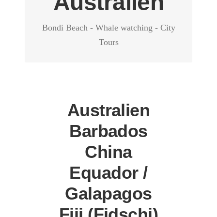
Australien
Adventure – Sight Seeing – Relaxing
Bondi Beach - Whale watching - City
Tours
Australien
Barbados
China
Equador /
Galapagos
Fiji (Fidschi)