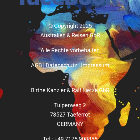
© Copyright 2025
Australien & Reisen GbR
Alle Rechte vorbehalten
AGB
|
Datenschutz
|
Impressum
Birthe Kanzler & Ralf Lietze GbR
Tulpenweg 2
73527 Taeferrot
GERMANY
Tel.: +49 7175 908855