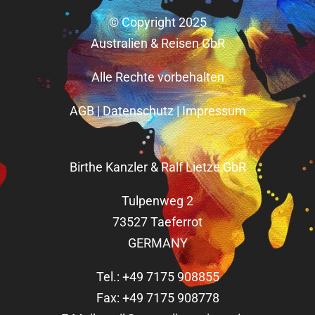
© Copyright 2025
Australien & Reisen GbR
Alle Rechte vorbehalten
AGB
|
Datenschutz
|
Impressum
Birthe Kanzler & Ralf Lietze GbR
Tulpenweg 2
73527 Taeferrot
GERMANY
Tel.: +49 7175 908855
Fax: +49 7175 908778