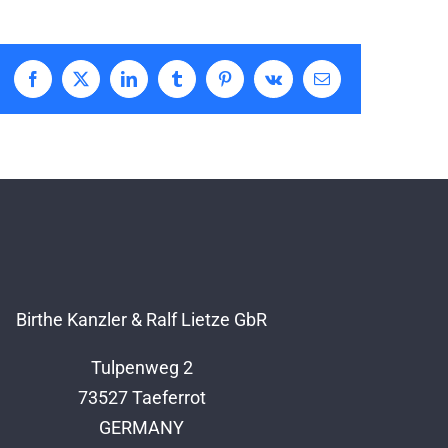
Facebook
X
LinkedIn
Tumblr
Pinterest
Vk
E-
Mail
Birthe Kanzler & Ralf Lietze GbR
Tulpenweg 2
73527 Taeferrot
GERMANY