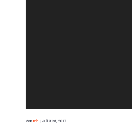
Von
mh
|
Juli 31st, 2017