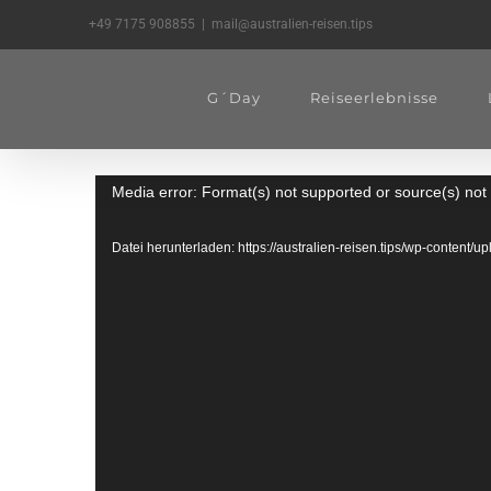
Zum
+49 7175 908855
|
mail@australien-reisen.tips
Inhalt
springen
G´Day
Reiseerlebnisse
Video-
Media error: Format(s) not supported or source(s) not
Player
Datei herunterladen: https://australien-reisen.tips/wp-content